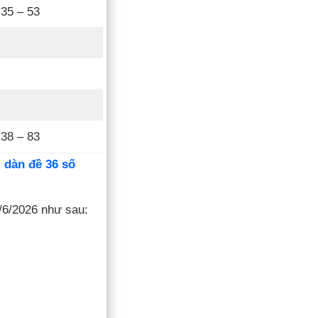
 35 – 53
 38 – 83
i
dàn đề 36 số
/6/2026 như sau: