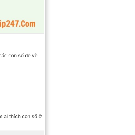
các con số dễ về
 ai thích con số ở