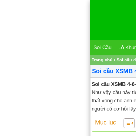
Soi Cầu
Lô Khu
Trang chủ
›
Soi cầu 
Soi cầu XSMB 
Soi cầu XSMB 4-6
Như vậy cầu này tiế
thất vọng cho anh e
người có cơ hội lấy
Mục lục