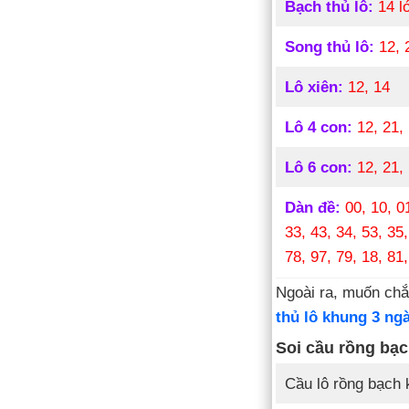
Bạch thủ lô:
14 ló
Song thủ lô:
12, 
Lô xiên:
12, 14
Lô 4 con:
12, 21, 
Lô 6 con:
12, 21, 
Dàn đề:
00, 10, 01
33, 43, 34, 53, 35,
78, 97, 79, 18, 81,
Ngoài ra, muốn chắ
thủ lô khung 3 ng
Soi cầu rồng bạ
Cầu lô rồng bạch 