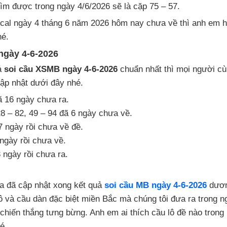
tìm được trong ngày 4/6/2026 sẽ là cặp 75 – 57.
cal ngày 4 tháng 6 năm 2026 hôm nay chưa về thì anh em 
é.
gày 4-6-2026
ả
soi cầu XSMB ngày 4-6-2026
chuẩn nhất thì mọi người c
cập nhật dưới đây nhé.
ã 16 ngày chưa ra.
28 – 82, 49 – 94 đã 6 ngày chưa về.
 ngày rồi chưa về đề.
ngày rồi chưa về.
 ngày rồi chưa ra.
 đã cập nhật xong kết quả
soi cầu MB ngày 4-6-2026
dươn
lô và cầu dàn đặc biệt miền Bắc mà chúng tôi đưa ra trong 
chiến thắng tưng bừng. Anh em ai thích cầu lô đề nào trong
é.