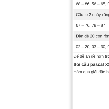
68 – 86, 56 – 65, 
Cầu lô 2 nháy rồn
67 – 76, 78 – 87
Dàn đề 20 con rồn
02 – 20, 03 – 30, 
Để dễ ăn đề hơn tr
Soi cầu pascal 
Hôm qua giải đặc b