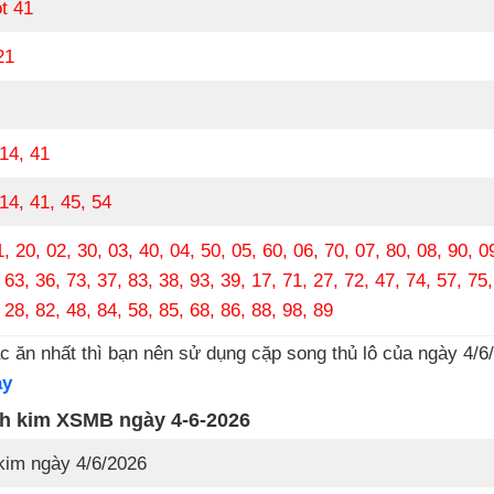
t 41
21
14, 41
14, 41, 45, 54
, 20, 02, 30, 03, 40, 04, 50, 05, 60, 06, 70, 07, 80, 08, 90, 0
 63, 36, 73, 37, 83, 38, 93, 39, 17, 71, 27, 72, 47, 74, 57, 75,
 28, 82, 48, 84, 58, 85, 68, 86, 88, 98, 89
c ăn nhất thì bạn nên sử dụng cặp song thủ lô của ngày 4/6
ày
ch kim XSMB ngày 4-6-2026
kim ngày 4/6/2026