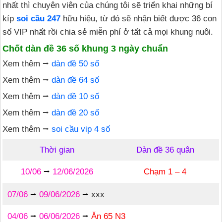
nhất thì chuyên viên của chúng tôi sẽ triển khai những bí
kíp
soi cầu 247
hữu hiệu, từ đó sẽ nhận biết được 36 con
số VIP nhất rồi chia sẻ miễn phí ở tất cả mọi khung nuôi.
Chốt dàn đề 36 số khung 3 ngày chuẩn
Xem thêm ⭢
dàn đề 50 số
Xem thêm ⭢
dàn đề 64 số
Xem thêm ⭢
dàn đề 10 số
Xem thêm ⭢
dàn đề 20 số
Xem thêm ⭢
soi cầu vip 4 số
Thời gian
Dàn đề 36 quân
10/06
⭢
12/06/2026
Chạm 1 – 4
07/06
⭢
09/06/2026
⭢
xxx
04/06
⭢
06/06/2026
⭢
Ăn 65 N3