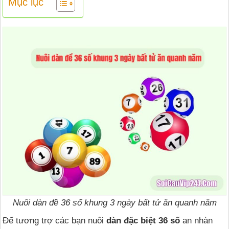
Mục lục
Nuôi dàn đề 36 số khung 3 ngày bất tử ăn quanh năm
Để tương trợ các bạn nuôi
dàn đặc biệt 36 số
an nhàn