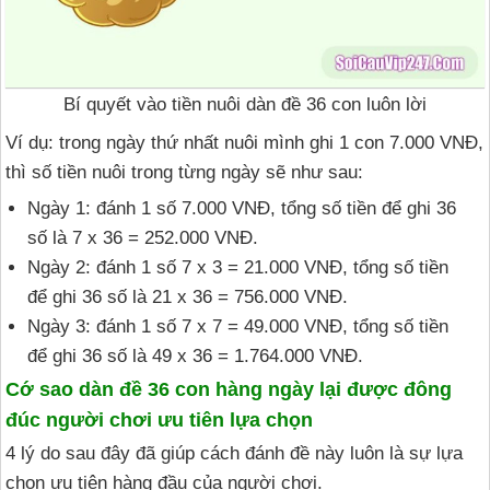
Bí quyết vào tiền nuôi dàn đề 36 con luôn lời
Ví dụ: trong ngày thứ nhất nuôi mình ghi 1 con 7.000 VNĐ,
thì số tiền nuôi trong từng ngày sẽ như sau:
Ngày 1: đánh 1 số 7.000 VNĐ, tổng số tiền để ghi 36
số là 7 x 36 = 252.000 VNĐ.
Ngày 2: đánh 1 số 7 x 3 = 21.000 VNĐ, tổng số tiền
để ghi 36 số là 21 x 36 = 756.000 VNĐ.
Ngày 3: đánh 1 số 7 x 7 = 49.000 VNĐ, tổng số tiền
để ghi 36 số là 49 x 36 = 1.764.000 VNĐ.
Cớ sao dàn đề 36 con hàng ngày lại được đông
đúc người chơi ưu tiên lựa chọn
4 lý do sau đây đã giúp cách đánh đề này luôn là sự lựa
chọn ưu tiên hàng đầu của người chơi.