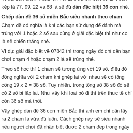
kép là 77, 99, 22 và 88 là sẽ đủ
dàn đặc biệt 36 con
nhé.
Ghép dàn đề 36 số miền Bắc siêu nhanh theo chạm
Chạm đề có nghĩa là khi các bạn sử dụng để đánh mà
trùng với 1 hoặc 2 số sau cùng ở giải đặc biệt thì như coi
là sẽ chiến thắng nhé.
Ví dụ: giải đặc biệt về 07842 thì trong ngày đó chỉ cần bạn
chơi chạm 4 hoặc chạm 2 là sẽ trúng nhé.
Theo số học thì 1 chạm sẽ tương ứng với 19 số, điều đó
đồng nghĩa với 2 chạm khi ghép lại với nhau sẽ có tổng
cộng 19 x 2 = 38 số. Tuy nhiên, trong tổng số 38 số đó sẽ
có 2 số bị lặp lại. Như vậy khi loại bỏ đi thì trên thực tế chỉ
còn 36 số mà thôi.
Vậy ghép dàn đề 36 con miền Bắc thì anh em chỉ cần lấy
ra 2 chạm là vừa đủ luôn. Cách ghép này sẽ siêu nhanh
nếu người chơi đã nhận biết được 2 chạm đẹp trong ngày