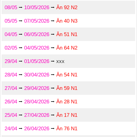
08/05
⭢
10/05/2026
⭢
Ăn 92 N2
05/05
⭢
07/05/2026
⭢
Ăn 40 N3
04/05
⭢
06/05/2026
⭢
Ăn 51 N1
02/05
⭢
04/05/2026
⭢
Ăn 64 N2
29/04
⭢
01/05/2026
⭢
xxx
28/04
⭢
30/04/2026
⭢
Ăn 54 N1
27/04
⭢
29/04/2026
⭢
Ăn 59 N1
26/04
⭢
28/04/2026
⭢
Ăn 28 N1
25/04
⭢
27/04/2026
⭢
Ăn 17 N1
24/04
⭢
26/04/2026
⭢
Ăn 76 N1