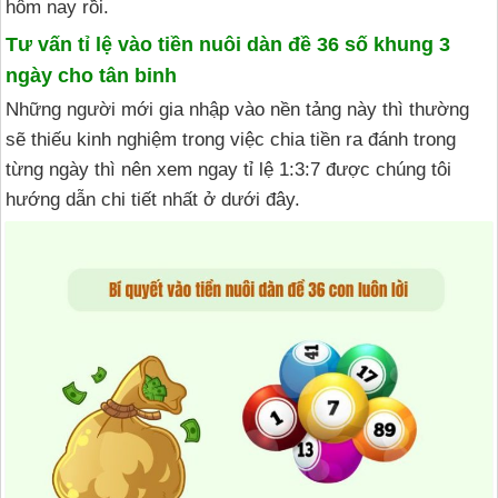
hôm nay rồi.
Tư vấn tỉ lệ vào tiền nuôi dàn đề 36 số khung 3
ngày cho tân binh
Những người mới gia nhập vào nền tảng này thì thường
sẽ thiếu kinh nghiệm trong việc chia tiền ra đánh trong
từng ngày thì nên xem ngay tỉ lệ 1:3:7 được chúng tôi
hướng dẫn chi tiết nhất ở dưới đây.