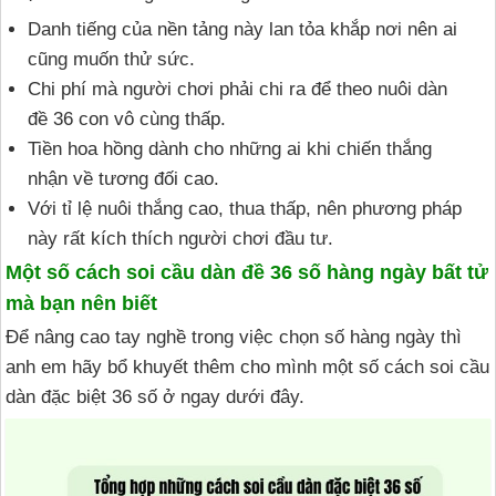
Danh tiếng của nền tảng này lan tỏa khắp nơi nên ai
cũng muốn thử sức.
Chi phí mà người chơi phải chi ra để theo nuôi dàn
đề 36 con vô cùng thấp.
Tiền hoa hồng dành cho những ai khi chiến thắng
nhận về tương đối cao.
Với tỉ lệ nuôi thắng cao, thua thấp, nên phương pháp
này rất kích thích người chơi đầu tư.
Một số cách soi cầu dàn đề 36 số hàng ngày bất tử
mà bạn nên biết
Để nâng cao tay nghề trong việc chọn số hàng ngày thì
anh em hãy bổ khuyết thêm cho mình một số cách soi cầu
dàn đặc biệt 36 số ở ngay dưới đây.