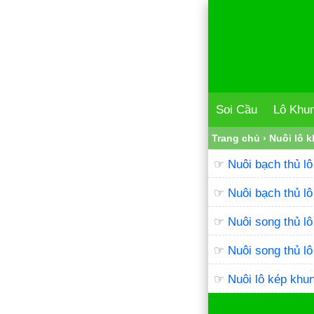
Soi Cầu
Lô Khu
Trang chủ
›
Nuôi lô 
☞
Nuôi bạch thủ l
☞
Nuôi bạch thủ lô
☞
Nuôi song thủ lô
☞
Nuôi song thủ lô
☞
Nuôi lô kép khun