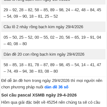
29 – 92, 28 – 82, 58 – 85, 89 – 98, 24 – 42, 48 – 84, 45
– 54, 09 – 90, 18 – 81, 25 – 52
Cầu lô 2 nháy rồng bạch kim ngày 29/4/2026
05 – 50, 25 – 52, 00 – 55, 02 – 20, 56 – 65, 19 – 91, 04
– 40, 08 – 80
Dàn đề 20 con rồng bạch kim ngày 29/4/2026
58 – 85, 18 – 81, 78 – 87, 89 – 98, 45 – 54, 14 – 41, 47
– 74, 49 – 94, 38 – 83, 08 – 80
Để dễ ăn đề hơn trong ngày 29/4/2026 thì mọi người nên
chọn phương pháp nuôi
dàn đề 36 số
Soi cầu pascal XSMB ngày 29-4-2026
Hôm qua giải đặc biệt về 45254 nên chúng ta sẽ có cầu