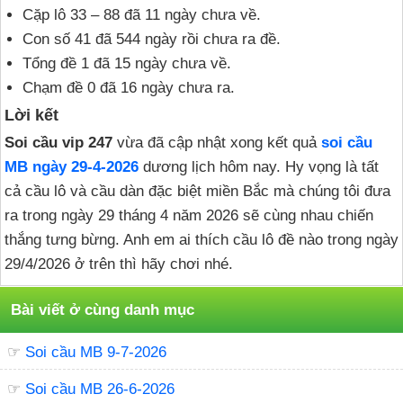
Cặp lô 33 – 88 đã 11 ngày chưa về.
Con số 41 đã 544 ngày rồi chưa ra đề.
Tổng đề 1 đã 15 ngày chưa về.
Chạm đề 0 đã 16 ngày chưa ra.
Lời kết
Soi cầu vip 247
vừa đã cập nhật xong kết quả
soi cầu
MB ngày 29-4-2026
dương lịch hôm nay. Hy vọng là tất
cả cầu lô và cầu dàn đặc biệt miền Bắc mà chúng tôi đưa
ra trong ngày 29 tháng 4 năm 2026 sẽ cùng nhau chiến
thắng tưng bừng. Anh em ai thích cầu lô đề nào trong ngày
29/4/2026 ở trên thì hãy chơi nhé.
Bài viết ở cùng danh mục
☞
Soi cầu MB 9-7-2026
☞
Soi cầu MB 26-6-2026