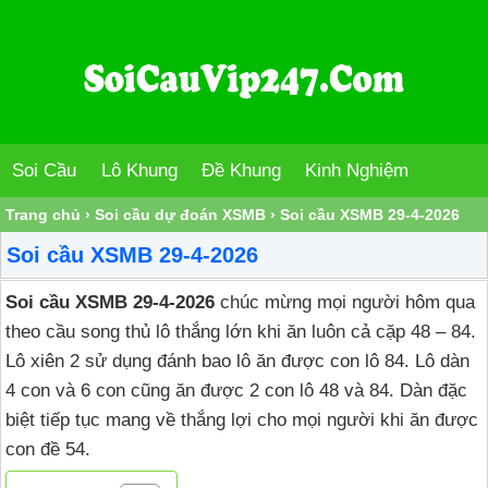
Soi Cầu
Lô Khung
Đề Khung
Kinh Nghiệm
Trang chủ
›
Soi cầu dự đoán XSMB
›
Soi cầu XSMB 29-4-2026
Soi cầu XSMB 29-4-2026
Soi cầu XSMB 29-4-2026
chúc mừng mọi người hôm qua
theo cầu song thủ lô thắng lớn khi ăn luôn cả cặp 48 – 84.
Lô xiên 2 sử dụng đánh bao lô ăn được con lô 84. Lô dàn
4 con và 6 con cũng ăn được 2 con lô 48 và 84. Dàn đặc
biệt tiếp tục mang về thắng lợi cho mọi người khi ăn được
con đề 54.