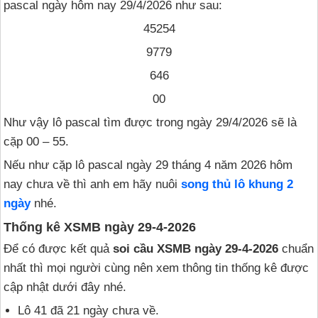
pascal ngày hôm nay 29/4/2026 như sau:
45254
9779
646
00
Như vậy lô pascal tìm được trong ngày 29/4/2026 sẽ là
cặp 00 – 55.
Nếu như cặp lô pascal ngày 29 tháng 4 năm 2026 hôm
nay chưa về thì anh em hãy nuôi
song thủ lô khung 2
ngày
nhé.
Thống kê XSMB ngày 29-4-2026
Để có được kết quả
soi cầu XSMB ngày 29-4-2026
chuẩn
nhất thì mọi người cùng nên xem thông tin thống kê được
cập nhật dưới đây nhé.
Lô 41 đã 21 ngày chưa về.