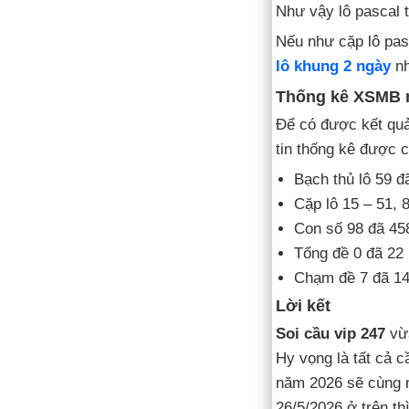
Như vậy lô pascal 
Nếu như cặp lô pas
lô khung 2 ngày
nh
Thống kê XSMB n
Để có được kết qu
tin thống kê được 
Bạch thủ lô 59 đ
Cặp lô 15 – 51, 
Con số 98 đã 458
Tổng đề 0 đã 22 
Chạm đề 7 đã 14
Lời kết
Soi cầu vip 247
vừa
Hy vọng là tất cả c
năm 2026 sẽ cùng n
26/5/2026 ở trên th