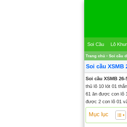
Soi Cầu
Lô Khu
Trang chủ
›
Soi cầu 
Soi cầu XSMB 
Soi cầu XSMB 26-
thủ lô 10 lót 01 thắ
61 ăn được con lô 1
được 2 con lô 01 v
Mục lục