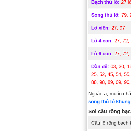
Bạch thủ lô:
27 ló
Song thủ lô:
79, 
Lô xiên:
27, 97
Lô 4 con:
27, 72, 
Lô 6 con:
27, 72, 
Dàn đề:
03, 30, 13
25, 52, 45, 54, 55,
88, 98, 89, 09, 90,
Ngoài ra, muốn chắ
song thủ lô khung
Soi cầu rồng bạ
Cầu lô rồng bạch 