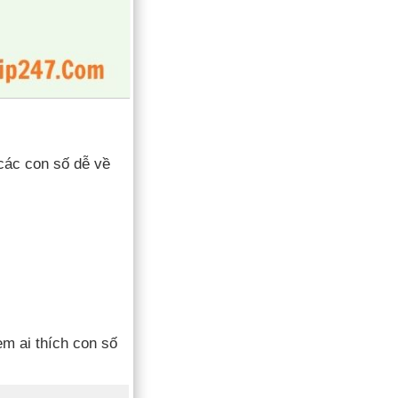
các con số dễ về
m ai thích con số