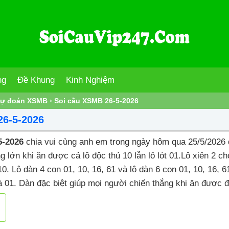
ng
Đề Khung
Kinh Nghiệm
dự đoán XSMB
›
Soi cầu XSMB 26-5-2026
26-5-2026
5-2026
chia vui cùng anh em trong ngày hôm qua 25/5/2026 
ng lớn khi ăn được cả lô độc thủ 10 lẫn lô lót 01.Lô xiên 2 c
0. Lô dàn 4 con 01, 10, 16, 61 và lô dàn 6 con 01, 10, 16, 6
à 01. Dàn đặc biệt giúp mọi người chiến thắng khi ăn được đ