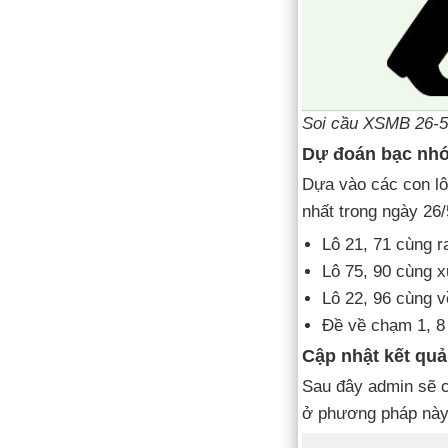
Soi cầu XSMB 26-5
Dự đoán bạc nh
Dựa vào các con lô
nhất trong ngày 26
Lô 21, 71 cùng r
Lô 75, 90 cùng x
Lô 22, 96 cùng v
Đề về chạm 1, 8
Cập nhật kết qu
Sau đây admin sẽ 
ở phương pháp này 