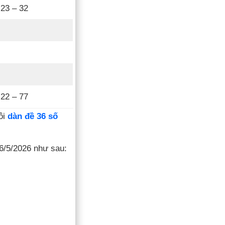
 23 – 32
 22 – 77
ôi
dàn đề 36 số
6/5/2026 như sau: