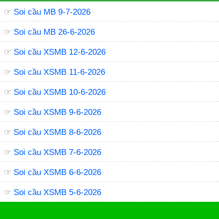
☞
Soi cầu MB 9-7-2026
☞
Soi cầu MB 26-6-2026
☞
Soi cầu XSMB 12-6-2026
☞
Soi cầu XSMB 11-6-2026
☞
Soi cầu XSMB 10-6-2026
☞
Soi cầu XSMB 9-6-2026
☞
Soi cầu XSMB 8-6-2026
☞
Soi cầu XSMB 7-6-2026
☞
Soi cầu XSMB 6-6-2026
☞
Soi cầu XSMB 5-6-2026