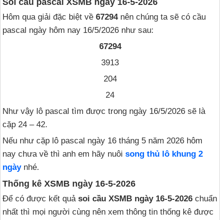
Soi cầu pascal XSMB ngày 16-5-2026
Hôm qua giải đặc biệt về
67294
nên chúng ta sẽ có cầu
pascal ngày hôm nay 16/5/2026 như sau:
67294
3913
204
24
Như vậy lô pascal tìm được trong ngày 16/5/2026 sẽ là
cặp 24 – 42.
Nếu như cặp lô pascal ngày 16 tháng 5 năm 2026 hôm
nay chưa về thì anh em hãy nuôi
song thủ lô khung 2
ngày
nhé.
Thống kê XSMB ngày 16-5-2026
Để có được kết quả
soi cầu XSMB ngày 16-5-2026
chuẩn
nhất thì mọi người cùng nên xem thông tin thống kê được