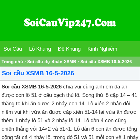
Soi Cầu
Lô Khung
Đề Khung
Kinh Nghiệm
Trang chủ
›
Soi cầu dự đoán XSMB
›
Soi cầu XSMB 16-5-2026
Soi cầu XSMB 16-5-2026
Soi cầu XSMB 16-5-2026
chia vui cùng anh em đã ăn
được con lô 51 ở cầu bạch thủ lô. Song thủ lô cặp 14 – 41
thắng to khi ăn được 2 nháy con 14. Lô xiên 2 nhân đôi
niềm vui khi vừa ăn được cặp xiên 51-14 lại vừa ăn được
thêm 1 nháy lô 51 và 2 nháy lô 14. Lô dàn 4 con cũng
chiến thắng với 14×2 và 51×1. Lô dàn 6 con ăn được tổng
cộng tất cả 4 nháy lô, trong đó 51 và 51 mỗi con về 1 nháy