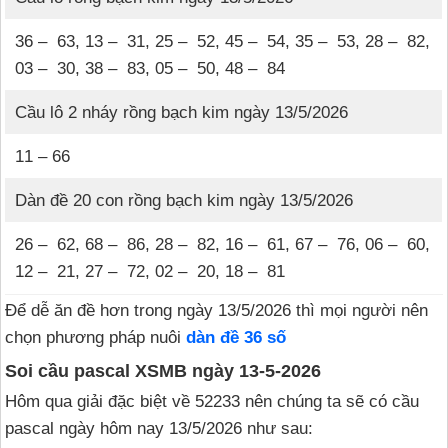
36 – 63, 13 – 31, 25 – 52, 45 – 54, 35 – 53, 28 – 82,
03 – 30, 38 – 83, 05 – 50, 48 – 84
Cầu lô 2 nháy rồng bạch kim ngày 13/5/2026
11 – 66
Dàn đề 20 con rồng bạch kim ngày 13/5/2026
26 – 62, 68 – 86, 28 – 82, 16 – 61, 67 – 76, 06 – 60,
12 – 21, 27 – 72, 02 – 20, 18 – 81
Để dễ ăn đề hơn trong ngày 13/5/2026 thì mọi người nên
chọn phương pháp nuôi
dàn đề 36 số
Soi cầu pascal XSMB ngày 13-5-2026
Hôm qua giải đặc biệt về 52233 nên chúng ta sẽ có cầu
pascal ngày hôm nay 13/5/2026 như sau: