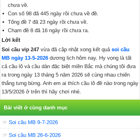
chưa về.
Con số 98 đã 445 ngày rồi chưa về đề.
Tổng đề 7 đã 23 ngày rồi chưa về.
Chạm đề 8 đã 16 ngày rồi chưa ra.
Lời kết
Soi cầu vip 247
vừa đã cập nhật xong kết quả
soi cầu
MB ngày 13-5-2026
dương lịch hôm nay. Hy vọng là tất
cả cầu lô và cầu dàn đặc biệt miền Bắc mà chúng tôi đưa
ra trong ngày 13 tháng 5 năm 2026 sẽ cùng nhau chiến
thắng tưng bừng. Anh em ai thích cầu lô đề nào trong ngày
13/5/2026 ở trên thì hãy chơi nhé.
Bài viết ở cùng danh mục
☞
Soi cầu MB 9-7-2026
☞
Soi cầu MB 26-6-2026