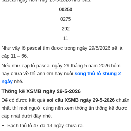
00250
0275
292
11
Như vậy lô pascal tìm được trong ngày 29/5/2026 sẽ là
cặp 11 – 66.
Nếu như cặp lô pascal ngày 29 tháng 5 năm 2026 hôm
nay chưa về thì anh em hãy nuôi
song thủ lô khung 2
ngày
nhé.
Thống kê XSMB ngày 29-5-2026
Để có được kết quả
soi cầu XSMB ngày 29-5-2026
chuẩn
nhất thì mọi người cùng nên xem thông tin thống kê được
cập nhật dưới đây nhé.
Bạch thủ lô 47 đã 13 ngày chưa ra.