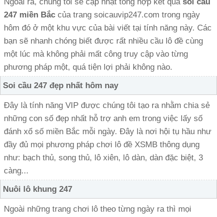
Ngoài ra, chúng tôi sẽ cập nhật tổng hợp kết quả
soi cầu
247 miền Bắc
của trang soicauvip247.com trong ngày
hôm đó ở một khu vực của bài viết tại tính năng này. Các
bạn sẽ nhanh chóng biết được rất nhiều cầu lô đề cùng
một lúc mà không phải mất công truy cập vào từng
phương pháp một, quá tiện lợi phải không nào.
Soi cầu 247 đẹp nhất hôm nay
Đây là tính năng VIP được chúng tôi tạo ra nhằm chia sẻ
những con số đẹp nhất hỗ trợ anh em trong việc lấy số
đánh xổ số miền Bắc mỗi ngày. Đây là nơi hội tụ hầu như
đầy đủ mọi phương pháp chơi lô đề XSMB thông dụng
như: bạch thủ, song thủ, lô xiên, lô dàn, dàn đặc biệt, 3
càng...
Nuôi lô khung 247
Ngoài những trang chơi lô theo từng ngày ra thì mọi