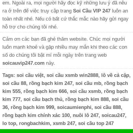
em. Ngoài ra, mọi người hãy đọc kỹ những lưu ý đã nêu
ra ở trên để việc truy cập trang
Soi Cầu VIP 247
luôn an
toàn nhất nhé. Nếu có bất cứ thắc mắc nào hãy gửi ngay
hỗ trợ cho chúng tôi nhé.
Cảm ơn các bạn đã ghé thăm website. Chúc mọi người
luôn mạnh khoẻ và gặp nhiều may mắn khi theo các con
số do chúng tôi bật mí mỗi ngày trên trang web
soicauvip247.com
này.
Tags: soi cầu việt, soi cầu xsmb win2888, lô về cả cặp,
soi cầu 88, rồng bạch kim 247, soi cầu mb, rồng bạch
kim 555, rồng bạch kim 666, soi cầu xsmb, rồng bạch
kim 777, soi cầu bạch thủ, rồng bạch kim 888, soi cầu
36, rồng bạch kim 999, soicaumienphi, soi cầu 888,
rồng bạch kim chính xác 100, nuôi lô 247, soicau247,
lo top, rongbachkim, xsmb 247, soi cầu top 247