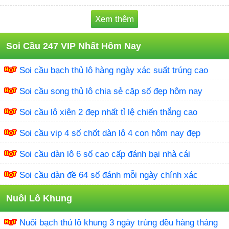
Xem thêm
Soi Cầu 247 VIP Nhất Hôm Nay
Soi cầu bạch thủ lô hàng ngày xác suất trúng cao
Soi cầu song thủ lô chia sẻ cặp số đẹp hôm nay
Soi cầu lô xiên 2 đẹp nhất tỉ lệ chiến thắng cao
Soi cầu vip 4 số chốt dàn lô 4 con hôm nay đẹp
Soi cầu dàn lô 6 số cao cấp đánh bại nhà cái
Soi cầu dàn đề 64 số đánh mỗi ngày chính xác
Nuôi Lô Khung
Nuôi bạch thủ lô khung 3 ngày trúng đều hàng tháng