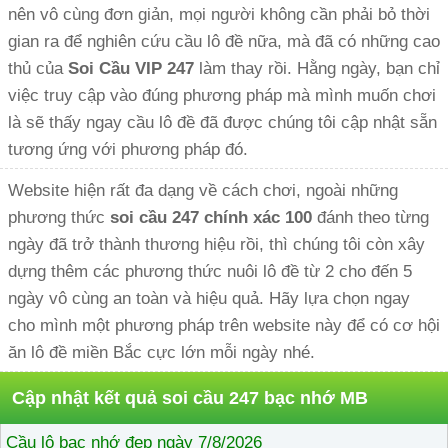
nên vô cùng đơn giản, mọi người không cần phải bỏ thời
gian ra để nghiên cứu cầu lô đề nữa, mà đã có những cao
thủ của
Soi Cầu VIP 247
làm thay rồi. Hằng ngày, bạn chỉ
việc truy cập vào đúng phương pháp mà mình muốn chơi
là sẽ thấy ngay cầu lô đề đã được chúng tôi cập nhật sẵn
tương ứng với phương pháp đó.
Website hiện rất đa dạng về cách chơi, ngoài những
phương thức
soi cầu 247 chính xác 100
đánh theo từng
ngày đã trở thành thương hiệu rồi, thì chúng tôi còn xây
dựng thêm các phương thức nuôi lô đề từ 2 cho đến 5
ngày vô cùng an toàn và hiệu quả. Hãy lựa chọn ngay
cho mình một phương pháp trên website này để có cơ hội
ăn lô đề miền Bắc cực lớn mỗi ngày nhé.
Cập nhật kết quả soi cầu 247 bạc nhớ MB
Cầu lô bạc nhớ đẹp ngày 7/8/2026