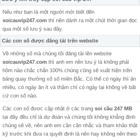
Nếu như bạn là một người mới biết đến
soicauvip247.com
thì nên dành ra một chút thời gian đọc
qua một số lưu ý sau đây.
Các con số được đăng tải trên website
Về những số mà chúng tôi đăng tải lên website
soicauvip247.com
thì anh em nên lưu ý là không phải
hôm nào chắc chắn 100% chúng cũng sẽ xuất hiện trên
bảng quay thưởng xổ số miền Bắc. Có thể có ngày thì ăn
nhiều, có ngày ăn ít và thậm chí có ngày lại không về bất
cứ con số nào.
Các con số được cập nhật ở các trang
soi cầu 247 MB
tại đây đều chỉ là dự đoán và chúng tôi không khẳng định
chúng sẽ về, nên anh em cần cân nhắc và tham khảo thật
kỹ trước khi đưa ra quyết định là nên hay không nên theo