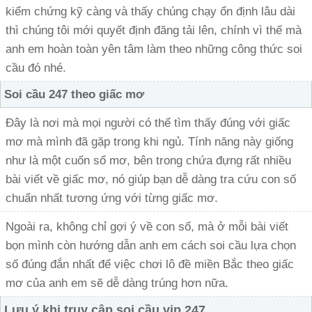
kiểm chứng kỹ càng và thấy chúng chạy ổn định lâu dài
thì chúng tôi mới quyết định đăng tải lên, chính vì thế mà
anh em hoàn toàn yên tâm làm theo những công thức soi
cầu đó nhé.
Soi cầu 247 theo giấc mơ
Đây là nơi mà mọi người có thể tìm thấy đúng với giấc
mơ mà mình đã gặp trong khi ngủ. Tính năng này giống
như là một cuốn sổ mơ, bên trong chứa đựng rất nhiều
bài viết về giấc mơ, nó giúp bạn dễ dàng tra cứu con số
chuẩn nhất tương ứng với từng giấc mơ.
Ngoài ra, không chỉ gợi ý về con số, mà ở mỗi bài viết
bọn mình còn hướng dẫn anh em cách soi cầu lựa chọn
số đúng đắn nhất để việc chơi lô đề miền Bắc theo giấc
mơ của anh em sẽ dễ dàng trúng hơn nữa.
Lưu ý khi truy cập soi cầu vip 247