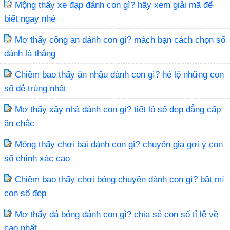
Mộng thấy xe đạp đánh con gì? hãy xem giải mã để
biết ngay nhé
Mơ thấy công an đánh con gì? mách bạn cách chọn số
đánh là thắng
Chiêm bao thấy ăn nhậu đánh con gì? hé lộ những con
số dễ trúng nhất
Mơ thấy xây nhà đánh con gì? tiết lộ số đẹp đẳng cấp
ăn chắc
Mộng thấy chơi bài đánh con gì? chuyên gia gợi ý con
số chính xác cao
Chiêm bao thấy chơi bóng chuyền đánh con gì? bật mí
con số đẹp
Mơ thấy đá bóng đánh con gì? chia sẻ con số tỉ lệ về
cao nhất