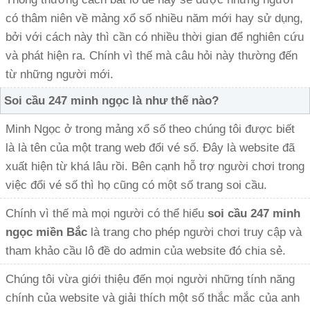
có thâm niên về mảng xổ số nhiều năm mới hay sử dụng,
bởi với cách này thì cần có nhiều thời gian để nghiên cứu
và phát hiện ra. Chính vì thế mà câu hỏi này thường đến
từ những người mới.
Soi cầu 247 minh ngọc là như thế nào?
Minh Ngọc ở trong mảng xổ số theo chúng tôi được biết
là là tên của một trang web đổi vé số. Đây là website đã
xuất hiện từ khá lâu rồi. Bên cạnh hỗ trợ người chơi trong
việc đổi vé số thì họ cũng có một số trang soi cầu.
Chính vì thế mà mọi người có thể hiểu
soi cầu 247 minh
ngọc miền Bắc
là trang cho phép người chơi truy cập và
tham khảo cầu lô đề do admin của website đó chia sẻ.
Chúng tôi vừa giới thiệu đến mọi người những tính năng
chính của website và giải thích một số thắc mắc của anh