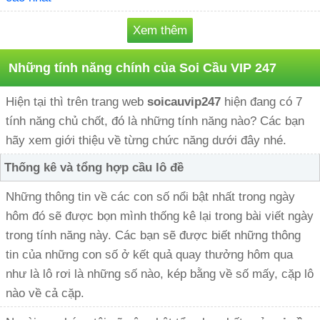
Xem thêm
Những tính năng chính của Soi Cầu VIP 247
Hiện tại thì trên trang web
soicauvip247
hiện đang có 7
tính năng chủ chốt, đó là những tính năng nào? Các bạn
hãy xem giới thiệu về từng chức năng dưới đây nhé.
Thống kê và tổng hợp cầu lô đề
Những thông tin về các con số nổi bật nhất trong ngày
hôm đó sẽ được bọn mình thống kê lại trong bài viết ngày
trong tính năng này. Các bạn sẽ được biết những thông
tin của những con số ở kết quả quay thưởng hôm qua
như là lô rơi là những số nào, kép bằng về số mấy, cặp lô
nào về cả cặp.