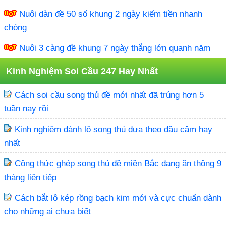
Nuôi dàn đề 50 số khung 2 ngày kiếm tiền nhanh
chóng
Nuôi 3 càng đề khung 7 ngày thắng lớn quanh năm
Kinh Nghiệm Soi Cầu 247 Hay Nhất
Cách soi cầu song thủ đề mới nhất đã trúng hơn 5
tuần nay rồi
Kinh nghiệm đánh lô song thủ dựa theo đầu câm hay
nhất
Công thức ghép song thủ đề miền Bắc đang ăn thông 9
tháng liên tiếp
Cách bắt lô kép rồng bạch kim mới và cực chuẩn dành
cho những ai chưa biết